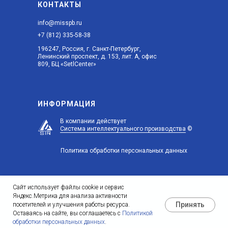
КОНТАКТЫ
info@misspb.ru
+7 (812) 335-58-38
196247, Россия, г. Санкт-Петербург,
Ленинский проспект, д. 153, лит. А, офис
809, БЦ «SetlCenter»
ИНФОРМАЦИЯ
В компании действует
Система интеллектуального производства
©
Политика обработки персональных данных
Сайт использует файлы cookie и сервис
Яндекс.Метрика для анализа активности
Принять
посетителей и улучшения работы ресурса.
Оставаясь на сайте, вы соглашаетесь с
Политикой
©
2007 — 2026
ООО «ЭмАй Системс». Все права защищены.
обработки персональных данных
.