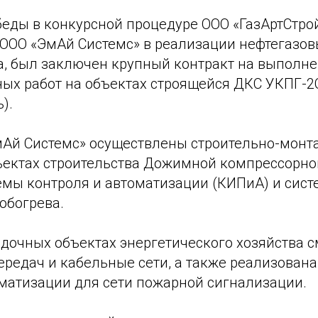
беды в конкурсной процедуре ООО «ГазАртСтро
ООО «ЭмАй Системс» в реализации нефтегазов
а, был заключен крупный контракт на выполн
ых работ на объектах строящейся ДКС УКПГ-2
).
Ай Системс» осуществлены строительно-монт
ъектах строительства Дожимной компрессорно
темы контроля и автоматизации (КИПиА) и сис
обогрева.
дочных объектах энергетического хозяйства 
редач и кабельные сети, а также реализована
оматизации для сети пожарной сигнализации.