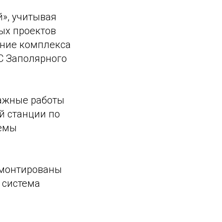
й», учитывая
ых проектов
ение комплекса
С Заполярного
ажные работы
й станции по
темы
смонтированы
 система