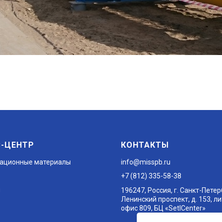
С-ЦЕНТР
КОНТАКТЫ
ационные материалы
info@misspb.ru
+7 (812) 335-58-38
ы
196247, Россия, г. Санкт-Петер
Ленинский проспект, д. 153, лит
офис 809, БЦ «SetlCenter»