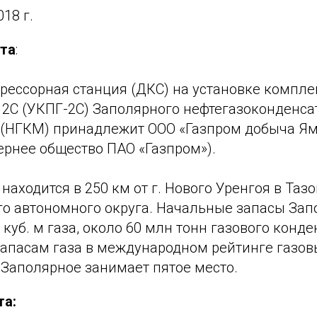
018 г.
та
:
ессорная станция (ДКС) на установке компле
 2С (УКПГ-2С) Заполярного нефтегазоконденса
(НГКМ) принадлежит ООО «Газпром добыча Ямб
ернее общество ПАО «Газпром»).
аходится в 250 км от г. Нового Уренгоя в Таз
о автономного округа. Начальные запасы За
 куб. м газа, около 60 млн тонн газового конде
запасам газа в международном рейтинге газов
Заполярное занимает пятое место.
та: