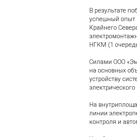
В результате по
успешный опыт 
Крайнего Север
электромонтажн
НГКМ (1 очередь
Силами ООО «Эм
на основных об
устройству сис
электрического 
На внутриплоща
линии электропе
контроля и авт