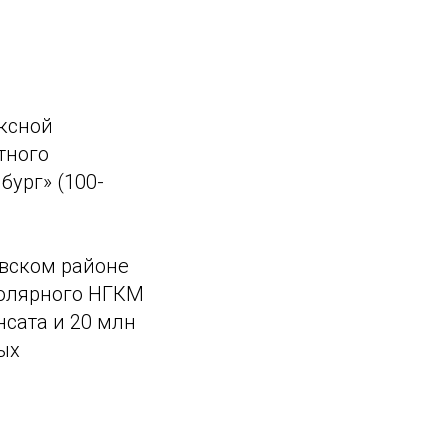
ксной
тного
ург» (100-
овском районе
полярного НГКМ
нсата и 20 млн
ых