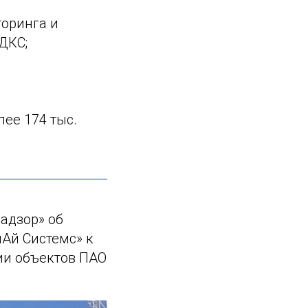
торинга и
ДКС;
лее 174 тыс.
адзор» об
Ай Системс» к
ии объектов ПАО